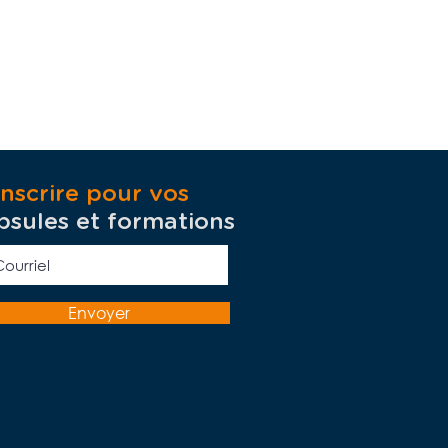
inscrire pour vos
psules et formations
Envoyer