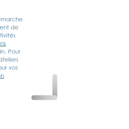
démarche
ent de
ivités
ons
in. Pour
teliers
ur vos
on