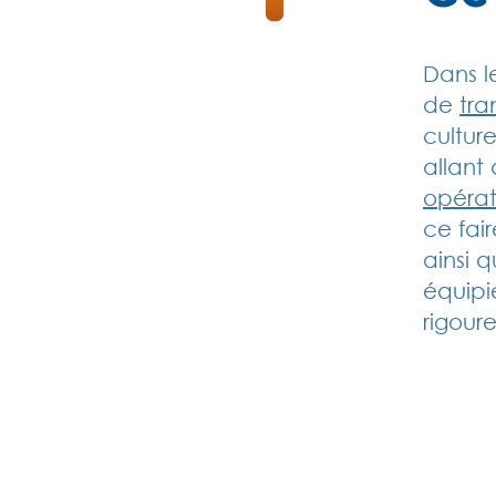
Dans l
de
tra
cultur
allant
opérat
ce fair
ainsi 
équipi
rigour